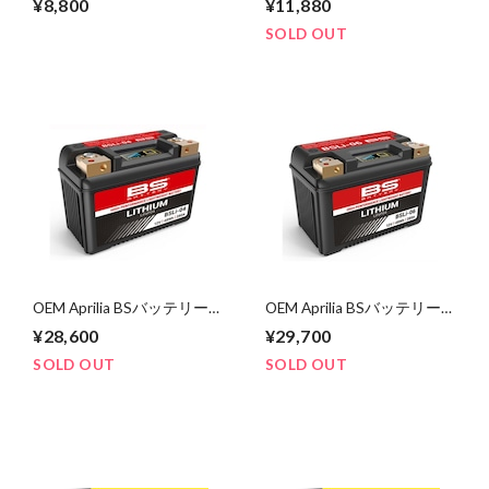
¥8,800
¥11,880
convert 14T～16T
Wheel Sprocket 520-
convert 38T～47T
SOLD OUT
OEM Aprilia BSバッテリー
OEM Aprilia BSバッテリー
BSLi-04 リチウムバッテリ
BSLi-06 リチウムバッテリ
¥28,600
¥29,700
ー(YTZ10S、YT12B-BS互
ー(YTZ12S、YT12A-BS互
換)
換)
SOLD OUT
SOLD OUT