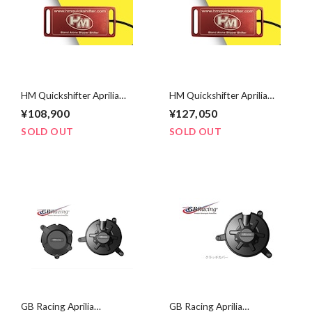
HM Quickshifter Aprilia
HM Quickshifter Aprilia
2017～2020 RSV4
2017～2020 RSV4
¥108,900
¥127,050
1000/1100 Stand Alone
1000/1100 Stand Alone
Bripper (Lite version)
Bripper (PRO version)
SOLD OUT
SOLD OUT
GB Racing Aprilia
GB Racing Aprilia