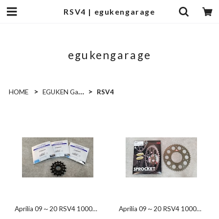
RSV4 | egukengarage
egukengarage
HOME
EGUKEN Garage Recommend
RSV4
Aprilia 09～20 RSV4 1000
Aprilia 09～20 RSV4 1000
/1100 Front Sprockt 520-
/1100&RS660 For OEM Rear