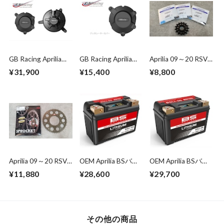
GB Racing Aprilia
GB Racing Aprilia
Aprilia 09～20 RSV4
2009~2020 RSV4
2009~2020 RSV4
1000 /1100 Front
¥31,900
¥15,400
¥8,800
1000/1100 エンジ
1000/1100 ジェネ
Sprockt 520-
ンカバーセット
レーターカバー
convert 14T～
16T
Aprilia 09～20 RSV4
OEM Aprilia BSバッ
OEM Aprilia BSバッ
1000 /1100&RS660
テリー BSLi-04 リチ
テリー BSLi-06 リチ
¥11,880
¥28,600
¥29,700
For OEM Rear Wheel
ウムバッテリー
ウムバッテリー
Sprocket 520-
(YTZ10S、YT12B-
(YTZ12S、YT12A-
convert 38T～47T
BS互換)
BS互換)
その他の商品