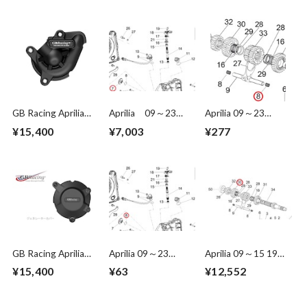
GB Racing Aprilia
Aprilia 09～23
Aprilia 09～23
2021 RS660 ウォー
RSV4/Tuono 1000
RSV4/Tuono 1000
¥15,400
¥7,003
¥277
ターポンプカバー
/1100 Inspection
/1100 Spring
cover 857543
857175
GB Racing Aprilia
Aprilia 09～23
Aprilia 09～15 19～
2009~2020 RSV4
RSV4/Tuono 1000
23 RSV4/Tuono
¥15,400
¥63
¥12,552
1000/1100 ジェネ
/1100 O-ring
1000 /1100 6th
レーターカバー
857078
pinion gear Z=27
857231