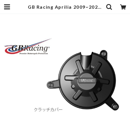
GB Racing Aprilia 2009~2020 RSV4 1000/1100 クラッチカバー | egukengarage