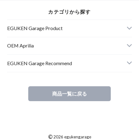
カテゴリから探す
EGUKEN Garage Product
RSV4
OEM Aprilia
RS660
RSV4
EGUKEN Garage Recommend
RSV4
商品一覧に戻る
RS660
Others
©
2026 egukengarage