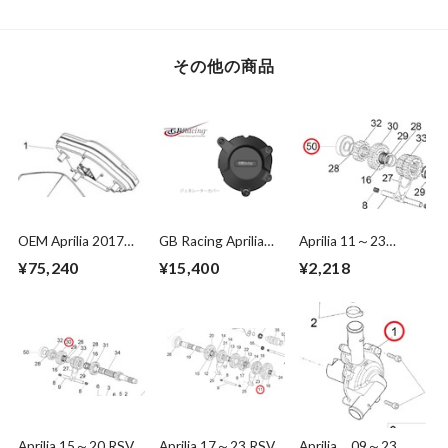
Sprocket 520-
(YTZ10S、YT12B-
(YTZ12S、YT12A-
convert 38T～47T
BS互換)
BS互換)
その他の商品
OEM Aprilia 2017～
GB Racing Aprilia
Aprilia 11～23
2020 RSV4
2009~2020 RSV4
RSV4/Tuono 1000
¥75,240
¥15,400
¥2,218
1000/1100 Digital
1000/1100 ジェネ
/1100 Ball bearing
Dashboard
レーターカバー
20x52x15 898636
Aprilia 15～20 RSV4
Aprilia 17～23 RSV4
Aprilia 09～23