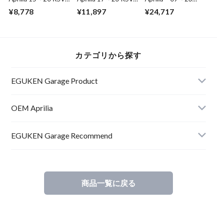
1000 6th gear on
1000 /1100 1st
RSV4/Tuono 1000
¥8,778
¥11,897
¥24,717
the sec. Z=27
wheel gear Z=39
/1100 Water pump
2A000281
2A000879
assy 2A000802
カテゴリから探す
EGUKEN Garage Product
RSV4
OEM Aprilia
RS660
RSV4
EGUKEN Garage Recommend
RSV4
商品一覧に戻る
RS660
Others