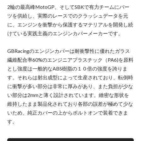
2輪の最高峰MotoGP、そしてSBKで有力チームにパー
ツを供給し、実際のレースでのクラッシュデータを元
に、エンジンを衝撃から保護するマテリアルを開発し続
けている実践主義のエンジンカバーメーカーです。
GBRacingのエンジンカバーは耐衝撃性に優れたガラス
繊維配合率60%のエンジニアプラスチック（PA6)を原料
とし強度は一般的なABS樹脂の１０倍の強度を誇りま
す。それらは射出成型によって生産されており、転倒時
に衝撃が多い部分は非常に厚みがあり、また負担が少な
い部分は2mmと薄く設計されています。緻密な形状を
維持したまま製品化されており各部の誤差が極めて少な
いため、純正カバーの上からボルトオンで装着できま
す。