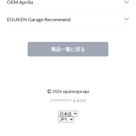
RSV4
OEM Aprilia
RS660
RSV4
EGUKEN Garage Recommend
RSV4
商品一覧に戻る
RS660
Others
©
2026 egukengarage
powered by