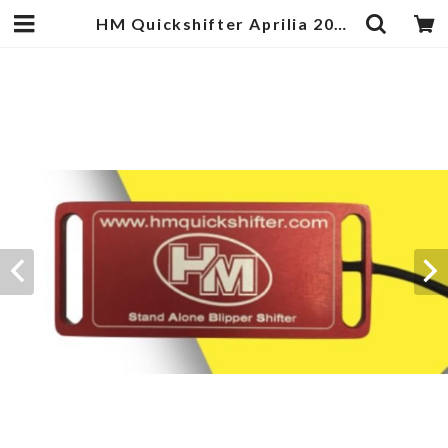
HM Quickshifter Aprilia 2017～2020 RSV4 1000/1100 Stand Alone Bripper (Lite version) | egukengarage