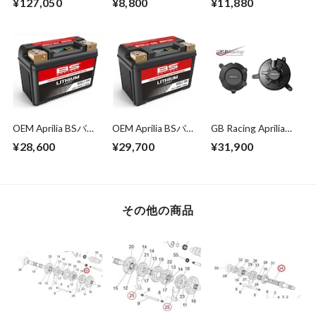
¥127,050
¥8,800
¥11,880
RSV4 1000/1100
Sprockt 520-
For OEM Rear Wheel
Stand Alone Bripper
convert 14T～
Sprocket 520-
(PRO version)
16T
convert 38T～47T
OEM Aprilia BSバッ
OEM Aprilia BSバッ
GB Racing Aprilia
テリー BSLi-04 リチ
テリー BSLi-06 リチ
2009~2020 RSV4
¥28,600
¥29,700
¥31,900
ウムバッテリー
ウムバッテリー
1000/1100 エンジ
(YTZ10S、YT12B-
(YTZ12S、YT12A-
ンカバーセット
BS互換)
BS互換)
その他の商品