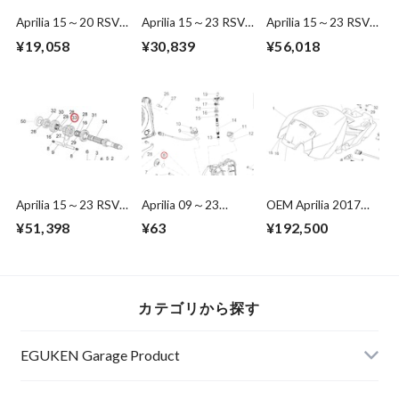
Aprilia 15～20 RSV4
Aprilia 15～23 RSV4
Aprilia 15～23 RSV4
1000 5th wheel gear
1000/1100 Fork
1000 /1100 Primary
¥19,058
¥30,839
¥56,018
2A000883
2A000558
gear shaft
2A000552
Aprilia 15～23 RSV4
Aprilia 09～23
OEM Aprilia 2017～
1000 /1100 3rd-4th
RSV4/Tuono 1000
2020 RSV4
¥51,398
¥63
¥192,500
pinion gear Z=20/21
/1100 O-ring
1000/1100 Fuel
2A000554
857078
Tank（2020 Racing
Factory black )
カテゴリから探す
EGUKEN Garage Product