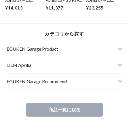
Aprilia 19～23
Aprilia 15～20 RSV4
Aprilia 09～23
RSV4/Tuono 1100
1000 6th gear on
RSV4/Tuono 1000
¥14,013
¥11,377
¥23,255
5th wheel gear Z=34
the sec. Z=34
/1100 Driven shaft
2A000890
2A000288
857236
カテゴリから探す
EGUKEN Garage Product
RSV4
OEM Aprilia
RS660
RSV4
EGUKEN Garage Recommend
RSV4
商品一覧に戻る
RS660