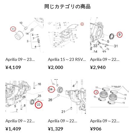
同じカテゴリの商品
Aprilia 09～23
Aprilia 15～23 RSV4
Aprilia 09～22
RSV4/Tuono 1000
1000 /1100 Gasket
RSV4/Tuono 1000
¥4,109
¥2,000
¥2,940
/1100 Oil filter
857452
/1100 Gasket ring
1A023538
30x47x7 857128
Aprilia 09～22
Aprilia 09～22
Aprilia 09～22
RSV4/Tuono 1000
RSV4/Tuono 1000
RSV4/Tuono 1000
¥1,409
¥1,329
¥906
/1100 Bearing
/1100 Bearing
/1100 Union