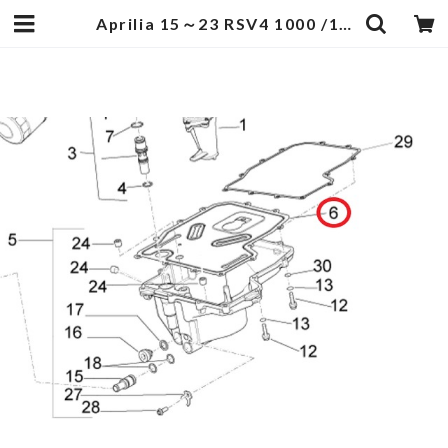
Aprilia 15～23 RSV4 1000 /1100 Sump Gasket 2A000576 | egukengarage