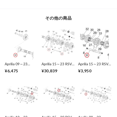
897436
897435
857305
その他の商品
Aprilia 09～23
Aprilia 15～23 RSV4
Aprilia 15～23 RSV4
RSV4/Tuono 1000
1000/1100 Fork
1000/1100 Fork
¥6,475
¥30,839
¥3,950
/1100 Ball bearing
2A000558
shaft 2A000440
30X72X19 898633