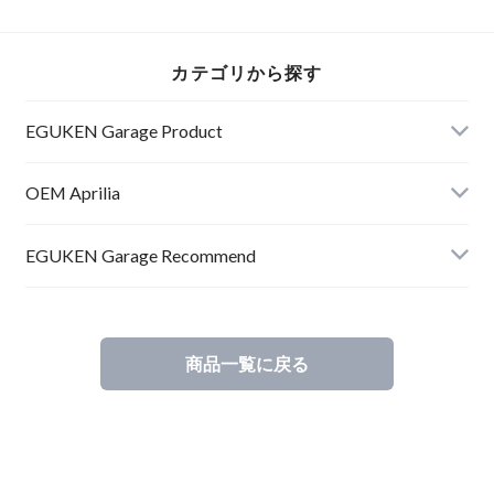
カテゴリから探す
EGUKEN Garage Product
RSV4
OEM Aprilia
RS660
RSV4
EGUKEN Garage Recommend
RSV4
商品一覧に戻る
RS660
Others