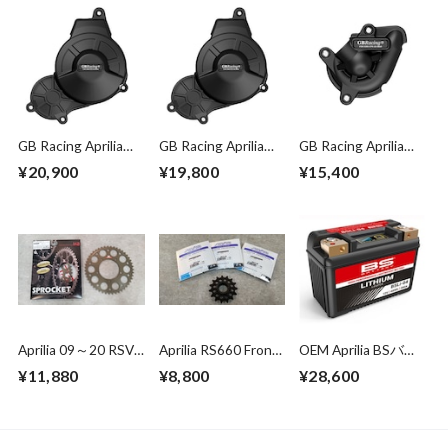
GB Racing Aprilia
GB Racing Aprilia
GB Racing Aprilia
2021 RS660 オルタ
2021 RS660 クラッ
2021 RS660 ウォー
¥20,900
¥19,800
¥15,400
ネーターカバー
チカバー
ターポンプカバー
Aprilia 09～20 RSV4
Aprilia RS660 Front
OEM Aprilia BSバッ
1000 /1100&RS660
sprocket 520 15T～
テリー BSLi-04 リチ
¥11,880
¥8,800
¥28,600
For OEM Rear Wheel
16T
ウムバッテリー
Sprocket 520-
(YTZ10S、YT12B-
convert 38T～47T
BS互換)