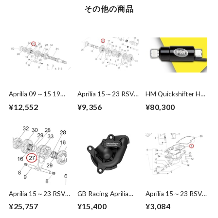
その他の商品
Aprilia 09～15 19～
Aprilia 15～23 RSV4
HM Quickshifter HM
23 RSV4/Tuono
1000 /1100 2nd
PLAS SS-SP Auto
¥12,552
¥9,356
¥80,300
1000 /1100 6th
gear on the sec.
Shifter (Carburetor
pinion gear Z=27
Z=33 2A000284
Vehicle Only)
857231
Aprilia 15～23 RSV4
GB Racing Aprilia
Aprilia 15～23 RSV4
1000/1100 Fork
2021 RS660 ウォー
1000 /1100 Sump
¥25,757
¥15,400
¥3,084
2A000453R
ターポンプカバー
Gasket 2A000576