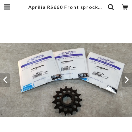
Aprilia RS660 Front sprocket 520 15T～16T | egukengarage