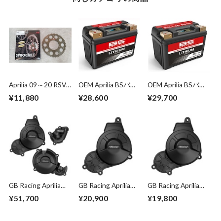
Aprilia 09～20 RSV4
OEM Aprilia BSバッ
OEM Aprilia BSバッ
1000 /1100&RS660
テリー BSLi-04 リチ
テリー BSLi-06 リチ
¥11,880
¥28,600
¥29,700
For OEM Rear Wheel
ウムバッテリー
ウムバッテリー
Sprocket 520-
(YTZ10S、YT12B-
(YTZ12S、YT12A-
convert 38T～47T
BS互換)
BS互換)
GB Racing Aprilia
GB Racing Aprilia
GB Racing Aprilia
2021 RS660 エンジ
2021 RS660 オルタ
2021 RS660 クラッ
¥51,700
¥20,900
¥19,800
ンカバーセット
ネーターカバー
チカバー