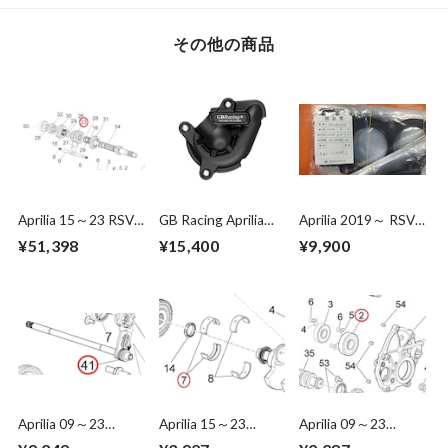
その他の商品
Aprilia 15～23 RSV4
GB Racing Aprilia
Aprilia 2019～ RSV4
1000 /1100 3rd-4th
2021 RS660 ウォー
1100 Factory /Bore
¥51,398
¥15,400
¥9,900
pinion gear Z=20/21
ターポンプカバー
diameter81㎜
2A000554
Cylinder Head
Gasket (for Racing)
Aprilia 09～23
Aprilia 15～23
Aprilia 09～23
RSV4/Tuono 1000
RSV4/Tuono 1000
RSV4/Tuono 1000