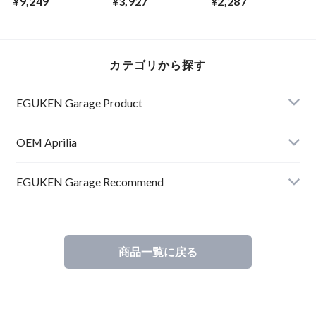
¥9,249
¥3,927
¥2,287
/1100 Gear
/1100 Bearing half-
/1100 Ball bearing
shaft+spring cpl.
shell 8571320V,N,G
25x62x17 898634
857253
カテゴリから探す
EGUKEN Garage Product
RSV4
OEM Aprilia
RS660
RSV4
EGUKEN Garage Recommend
RSV4
商品一覧に戻る
RS660
Others